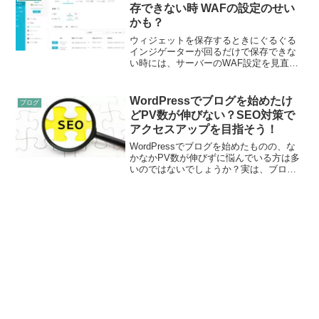
れない記事もあり、そ...
存できない時 WAFの設定のせい
かも？
ウィジェットを保存するときにぐるぐる
インジゲーターが回るだけで保存できな
い時には、サーバーのWAF設定を見直し
てみましょう！WAFWAFとはweb
application firewallの略でwebにおけるフ
ァイアーウォールで、外部からの...
WordPressでブログを始めたけ
ブログ
どPV数が伸びない？SEO対策で
アクセスアップを目指そう！
WordPressでブログを始めたものの、な
かなかPV数が伸びずに悩んでいる方は多
いのではないでしょうか？実は、ブログ
のアクセス数を増やすためには、SEO対
策が重要です。SEO対策とは、検索エン
ジンで上位表示されやすくするための対
策のこと。...