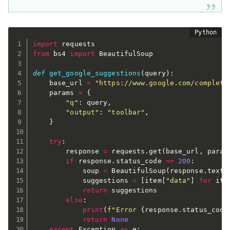
import
from
 bs4 
import
 BeautifulSoup

def
get_google_suggestions
(
query
)
:
    base_url 
=
"https://www.google.com/complete
    params 
=
{
"q"
:
 query
,
"output"
:
"toolbar"
,
}
try
:
        response 
=
 requests
.
get
(
base_url
,
 param
if
 response
.
status_code 
==
200
:
            soup 
=
 BeautifulSoup
(
response
.
text
,
            suggestions 
=
[
item
[
"data"
]
for
 ite
return
 suggestions

else
:
print
(
f"Error 
{
response
.
status_code
return
None
except
 Exception 
as
 e
: