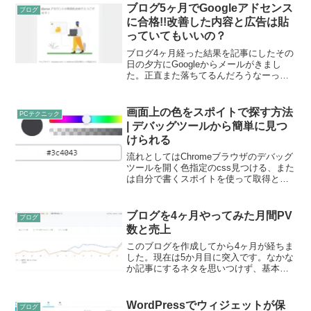
スを確認しましょうメールアドレスには
ブログ5ヶ月でGoogleアドセンス
ブログ
様々な情報がのっています。...
に合格!!改善した内容と広告は貼
っていてもいいの？
ブログ4ヶ月経った結果を記事にしたその
日の夕方にGoogleからメールがきまし
た。正直また落ちてるんだろうなーっと
思っていたところ、なんと合格の文字
が！！全然Googleアドセンスとおらねー
よ！ってブログに書いたところでした。
画面上の色をスポイトで探す方法
PCテクニック
笑確かにいろい...
| デバッグツールから簡単に見つ
けられる
流れとしてはChromeブラウザのデバッグ
ツールを開く色指定のcss見つける、また
は自分で書くスポイトを使って取得とな
ります。ブラウザのデバッグツールを開
くまずはブラウザを開きます。今回は
Chromeを使用しますのでインストールが
ブログを4ヶ月やってみた月間PV
ブログ
まだの方は...
数と売上
このブログを作成してから4ヶ月が経ちま
した。現在は5か月目に突入です。なかな
か記事にするネタを思いつけず、基本的
には仕事で悩んだところを調べて実際に
自分が解決した方法などを少しずつ載せ
ていっている形です。書いても全然読ま
WordPressでウィジェットが保
ブログ