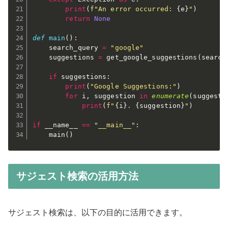
print
(
f"An error occurred: 
{
e
}
"
)
return
None
def
main
(
)
:
    search_query 
=
"google"
    suggestions 
=
 get_google_suggestions
(
search
if
 suggestions
:
print
(
"Google Suggestions:"
)
for
 i
,
 suggestion 
in
enumerate
(
suggesti
print
(
f"
{
i
}
. 
{
suggestion
}
"
)
if
 __name__ 
==
"__main__"
:
    main
(
)
サジェスト検索の活用方法
サジェスト検索は、以下の目的に活用できます。