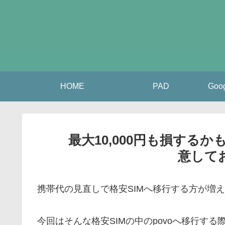
HOME
PAD
Go
最大10,000円も損するか
意して
携帯代の見直しで格安SIMへ移行する方が増
今回はそんな格安SIMの中のpovoへ移行す