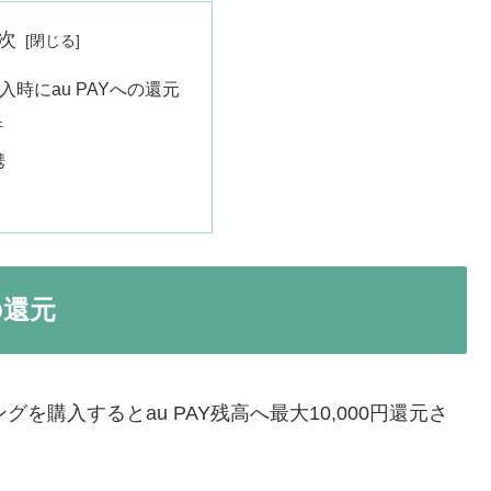
次
時にau PAYへの還元
件
携
の還元
を購入するとau PAY残高へ最大10,000円還元さ