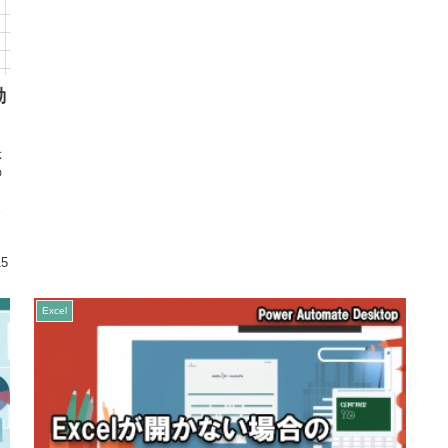
動
示
の
り
15
Excel