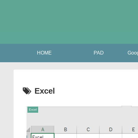
HOME
PAD
Go
Excel
Excel